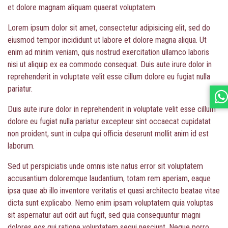
et dolore magnam aliquam quaerat voluptatem.
Lorem ipsum dolor sit amet, consectetur adipisicing elit, sed do
eiusmod tempor incididunt ut labore et dolore magna aliqua. Ut
enim ad minim veniam, quis nostrud exercitation ullamco laboris
nisi ut aliquip ex ea commodo consequat. Duis aute irure dolor in
reprehenderit in voluptate velit esse cillum dolore eu fugiat nulla
pariatur.
Duis aute irure dolor in reprehenderit in voluptate velit esse cillum
dolore eu fugiat nulla pariatur excepteur sint occaecat cupidatat
non proident, sunt in culpa qui officia deserunt mollit anim id est
laborum.
Sed ut perspiciatis unde omnis iste natus error sit voluptatem
accusantium doloremque laudantium, totam rem aperiam, eaque
ipsa quae ab illo inventore veritatis et quasi architecto beatae vitae
dicta sunt explicabo. Nemo enim ipsam voluptatem quia voluptas
sit aspernatur aut odit aut fugit, sed quia consequuntur magni
dolores eos qui ratione voluptatem sequi nesciunt. Neque porro