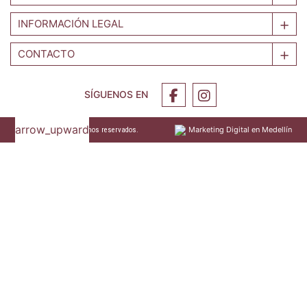
INFORMACIÓN LEGAL
CONTACTO
SÍGUENOS EN
arrow_upward
Marketing Digital en Medellín
2026 © Todos los Derechos reservados.